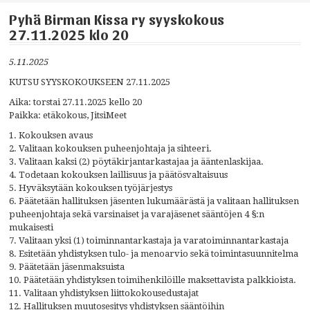
Pyhä Birman Kissa ry syyskokous
27.11.2025 klo 20
5.11.2025
KUTSU SYYSKOKOUKSEEN 27.11.2025
Aika: torstai 27.11.2025 kello 20
Paikka: etäkokous, JitsiMeet
1. Kokouksen avaus
2. Valitaan kokouksen puheenjohtaja ja sihteeri.
3. Valitaan kaksi (2) pöytäkirjantarkastajaa ja ääntenlaskijaa.
4. Todetaan kokouksen laillisuus ja päätösvaltaisuus
5. Hyväksytään kokouksen työjärjestys
6. Päätetään hallituksen jäsenten lukumäärästä ja valitaan hallituksen
puheenjohtaja sekä varsinaiset ja varajäsenet sääntöjen 4 §:n
mukaisesti
7. Valitaan yksi (1) toiminnantarkastaja ja varatoiminnantarkastaja
8. Esitetään yhdistyksen tulo- ja menoarvio sekä toimintasuunnitelma
9. Päätetään jäsenmaksuista
10. Päätetään yhdistyksen toimihenkilöille maksettavista palkkioista.
11. Valitaan yhdistyksen liittokokousedustajat
12. Hallituksen muutosesitys yhdistyksen sääntöihin