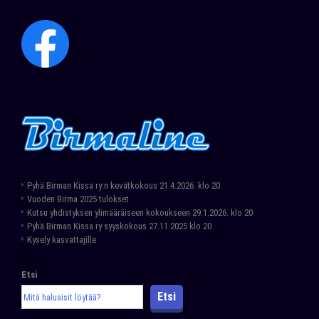
t
i
o
n
Pyhä Birman Kissa ry:n kevätkokous 21.4.2026. klo 20
Vuoden Birma 2025 tulokset
Kutsu yhdistyksen ylimääräiseen kokoukseen 29.1.2026. klo 20
Pyhä Birman Kissa ry syyskokous 27.11.2025 klo 20
Kysely kasvattajille
Etsi
Etsi