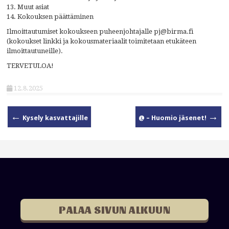
13. Muut asiat
14. Kokouksen päättäminen
Ilmoittautumiset kokoukseen puheenjohtajalle pj@birma.fi
(kokoukset linkki ja kokousmateriaalit toimitetaan etukäteen
ilmoittautuneille).
TERVETULOA!
12.8.2025
←
→
Kysely kasvattajille
@ – Huomio jäsenet!
P
o
s
t
n
a
v
i
PALAA SIVUN ALKUUN
g
a