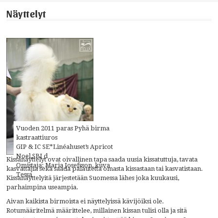
Näyttelyt
Vuoden 2011 paras Pyhä birma
kastraattiuros
GIP & IC SE*Linéahuset’s Apricot
Noel,SBI d
Kissanäyttelyt ovat oivallinen tapa saada uusia kissatuttuja, tavata
Omistaja: Maria Josefsson, kuva
kasvattajia sekä saada palautetta omasta kissastaan tai kasvatistaan.
Tessa
Kissanäyttelyitä järjestetään Suomessa lähes joka kuukausi,
parhaimpina useampia.
Aivan kaikista birmoista ei näyttelyissä kävijöiksi ole.
Rotumääritelmä määrittelee, millainen kissan tulisi olla ja sitä