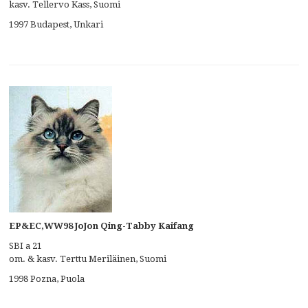
kasv. Tellervo Kass, Suomi
1997 Budapest, Unkari
EP&EC,WW98 JoJon Qing-Tabby Kaifang
SBI a 21
om. & kasv. Terttu Meriläinen, Suomi
1998 Pozna, Puola