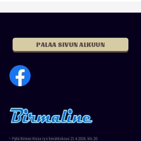
PALAA SIVUN ALKUUN
Pyhä Birman Kissa ry:n kevätkokous 21.4.2026. klo 20