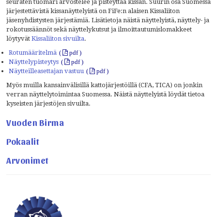
seuraten tuomari arvostelee ja pisteyttää kissan. Suurin osa Suomessa
järjestettävistä kissanäyttelyistä on FiFe:n alaisen Kissaliiton
jäsenyhdistysten järjestämiä. Lisätietoja näistä näyttelyistä, näyttely- ja
rokotussäännöt sekä näyttelykutsut ja ilmoittautumislomakkeet
löytyvät
Kissaliiton sivuilta
.
Rotumääritelmä
Näyttelypisteytys
Näytteilleasettajan vastuu
Myös muilla kansainvälisillä kattojärjestöillä (CFA, TICA) on jonkin
verran näyttelytoimintaa Suomessa. Näistä näyttelyistä löydät tietoa
kyseisten järjestöjen sivuilta.
Vuoden Birma
Pokaalit
Arvonimet