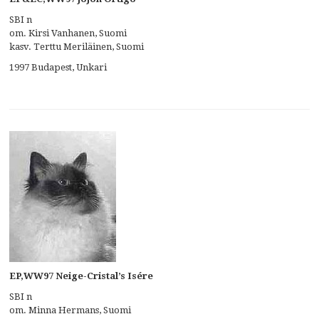
SBI n
om. Kirsi Vanhanen, Suomi
kasv. Terttu Meriläinen, Suomi
1997 Budapest, Unkari
EP,WW97 Neige-Cristal’s Isére
SBI n
om. Minna Hermans, Suomi