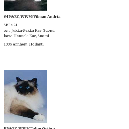
GIP&EC,WW96 Vilman Andria
SBI a 21
om. Jukka-Pekka Kae, Suomi
kasv. Hannele Kae, Suomi
1996 Arnhem, Hollanti
EP&EC,WW97 JoJon Ortigo