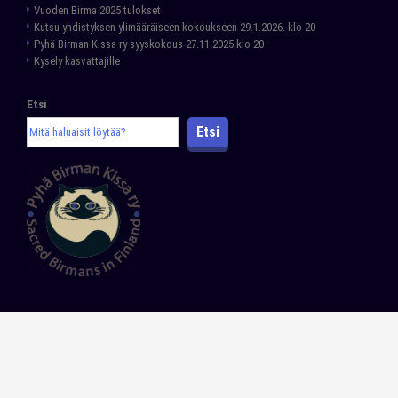
Vuoden Birma 2025 tulokset
Kutsu yhdistyksen ylimääräiseen kokoukseen 29.1.2026. klo 20
Pyhä Birman Kissa ry syyskokous 27.11.2025 klo 20
Kysely kasvattajille
Etsi
Etsi