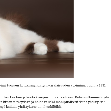
oimi Suomen Rotukissayhdistys ry:n alaisuudessa toiminut vuonna 1981
un korkea taso ja koota kissojen omistajia yhteen. Kotisivuiltamme löydät
ta kissan terveydestä ja hoidosta sekä monipuolisesti tietoa yhdistyksen
syä kaikilta yhdistyksen toimihenkilöiltä.