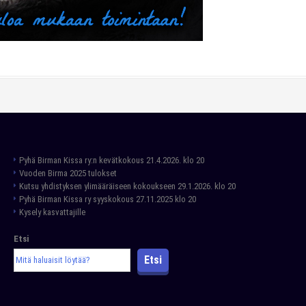
Pyhä Birman Kissa ry:n kevätkokous 21.4.2026. klo 20
Vuoden Birma 2025 tulokset
Kutsu yhdistyksen ylimääräiseen kokoukseen 29.1.2026. klo 20
Pyhä Birman Kissa ry syyskokous 27.11.2025 klo 20
Kysely kasvattajille
Etsi
Etsi