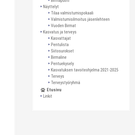
Birmapuoti
Näyttelyt
Tilaa valmistumispokaali
Valmistumisilmoitus jäsenlehteen
Vuoden Birmat
Kasvatus ja terveys
Kasvattajat
Pentulista
Siitosurokset
Birmaline
Pentuekysely
Kasvatuksen tavoiteohjelma 2021-2025
Terveys
Terveystyöryhmä
Etusivu
Linkit