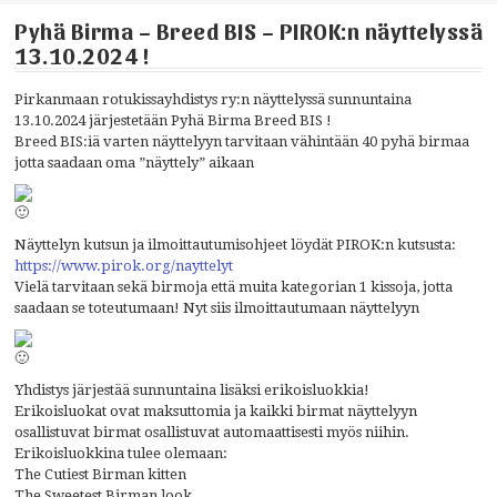
Pyhä Birma – Breed BIS – PIROK:n näyttelyssä
13.10.2024 !
Pirkanmaan rotukissayhdistys ry:n näyttelyssä sunnuntaina
13.10.2024 järjestetään Pyhä Birma Breed BIS !
Breed BIS:iä varten näyttelyyn tarvitaan vähintään 40 pyhä birmaa
jotta saadaan oma ”näyttely” aikaan
Näyttelyn kutsun ja ilmoittautumisohjeet löydät PIROK:n kutsusta:
https://www.pirok.org/nayttelyt
Vielä tarvitaan sekä birmoja että muita kategorian 1 kissoja, jotta
saadaan se toteutumaan! Nyt siis ilmoittautumaan näyttelyyn
Yhdistys järjestää sunnuntaina lisäksi erikoisluokkia!
Erikoisluokat ovat maksuttomia ja kaikki birmat näyttelyyn
osallistuvat birmat osallistuvat automaattisesti myös niihin.
Erikoisluokkina tulee olemaan:
The Cutiest Birman kitten
The Sweetest Birman look