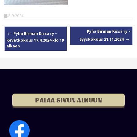
8.9.2024
Pyhä Birman Kissa ry –
←
Pyhä Birman Kissa ry –
P
→
Syyskokous 21.11.2024
Kevätkokous 17.4.2024 klo 19
o
alkaen
s
t
n
a
v
i
g
a
PALAA SIVUN ALKUUN
t
i
o
n