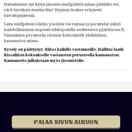
Haluaisimme nyt kysyä jäsenien mielipidettä asiaan pitäisikö em.
värit hyväksyä standardiin? Kysymys koskee erityisesti
kasvattajajäseniä.
Laita mielipiteesi (oletko puolesta vai vastaan ja perustelut miksi)
mahdollisimman nopeasti sähköpostilla osoitteeseen pj(at)birma.fi .
Vastauksien perusteella viemme kokoukselle yhdistyksen
kannanoton asiaan.
Kysely on päättynyt. Kiitos kaikille vastanneille. Hallitus laatii
Kissaliiton kokoukselle vastausten perusteella kannanoton.
Kannanotto julkaistaan myös jäsenistölle.
PALAA SIVUN ALKUUN