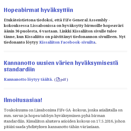
Hopeabirmat hyväksyttiin
Etukäteistietona tiedoksi, että FiFe General Assembly -
kokouksessa Lissabonissa on hyväksytty
birmoille hopeaväri
äänin 36 puolesta, 6 vastaan. Linkki Kissaliiton sivulle tulee
tänne, kun Kissaliitto on päivittänyt tiedonannon sivuilleen. Nyt
tiedonanto löytyy
Kissaliiton Facebook-sivuilta
.
Kannanotto uusien värien hyväksymisestä
standardiin
Kannanotto löytyy täältä.
Ilmoitusasiaa!
Toukokuussa on Lissabonissa FiFe GA -kokous, jonka asialistalla on
mm. savun ja hopea tabbyn hyväksyminen pyhä birman
standardiin. Kissaliiton alustava asioiden kokous on 17.5.2016, johon
pitäisi saada yhdistyksen kannanotto tähän väriasiaan.