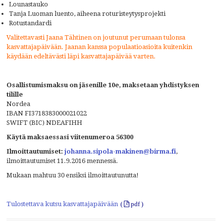
Lounastauko
Tanja Luoman luento, aiheena roturisteytysprojekti
Rotustandardi
Valitettavasti Jaana Tähtinen on joutunut perumaan tulonsa
kasvattajapäivään. Jaanan kanssa populaatioasioita kuitenkin
käydään edeltävästi läpi kasvattajapäivää varten.
Osallistumismaksu on jäsenille 10e, maksetaan yhdistyksen
tilille
Nordea
IBAN FI3718383000021022
SWIFT (BIC) NDEAFIHH
Käytä maksaessasi viitenumeroa 56300
Ilmoittautumiset:
johanna.sipola-makinen@birma.fi
,
ilmoittautumiset 11.9.2016 mennessä.
Mukaan mahtuu 30 ensiksi ilmoittautunutta!
Tulostettava kutsu kasvattajapäivään