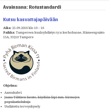
Rotustandardi
Kutsu kasvattajapäivään
Aika:
25.09.2016 klo 10 – 16
Paikka:
Tampereen kuuloyhdistys ry:n kerhohuone, Hämeenpuisto
15A, 33210 Tampere
Ohjelma:
Aamukahvi
Jaana Tähtisen luento, käydään läpi mm. birmojen
populaatiolukuja
Uudistettu terveyskysely