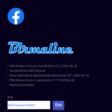
Pyhä Birman Kissa ry:n kevätkokous 21.4.2026. klo 20
Vuoden Birma 2025 tulokset
Kutsu yhdistyksen ylimääräiseen kokoukseen 29.1.2026. klo 20
Pyhä Birman Kissa ry syyskokous 27.11.2025 klo 20
Kysely kasvattajille
Etsi
Etsi