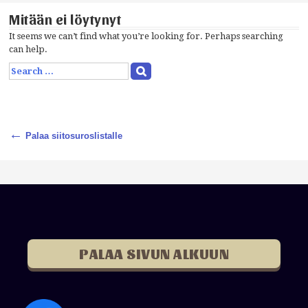
Mitään ei löytynyt
It seems we can’t find what you’re looking for. Perhaps searching
can help.
S
e
a
r
c
←
h
Palaa siitosuroslistalle
f
o
r
:
PALAA SIVUN ALKUUN