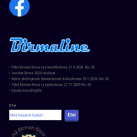
Pyhä Birman Kissa ry:n kevätkokous 21.4.2026. klo 20
Vuoden Birma 2025 tulokset
Kutsu yhdistyksen ylimääräiseen kokoukseen 29.1.2026. klo 20
Pyhä Birman Kissa ry syyskokous 27.11.2025 klo 20
Kysely kasvattajille
Etsi
Etsi