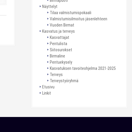
Birmapuoti
Näyttelyt
Tilaa valmistumispokaali
Valmistumisilmoitus jäsenlehteen
Vuoden Birmat
Kasvatus ja terveys
Kasvattajat
Pentulista
Siitosurokset
Birmaline
Pentuekysely
Kasvatuksen tavoiteohjelma 2021-2025
Terveys
Terveystyöryhmä
Etusivu
Linkit