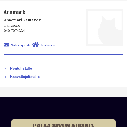
Annmark
Annemari Rautavesi
Tampere
040-7074224
Sähköposti
Kotisivu
←
Pentulistalle
←
Kasvattajalistalle
PALAA SIVUN ALKUUN