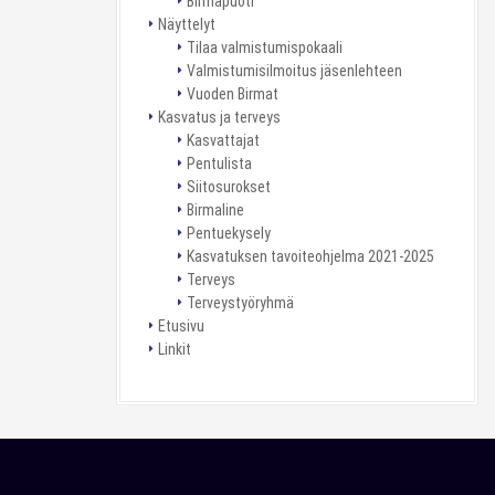
Birmapuoti
Näyttelyt
Tilaa valmistumispokaali
Valmistumisilmoitus jäsenlehteen
Vuoden Birmat
Kasvatus ja terveys
Kasvattajat
Pentulista
Siitosurokset
Birmaline
Pentuekysely
Kasvatuksen tavoiteohjelma 2021-2025
Terveys
Terveystyöryhmä
Etusivu
Linkit