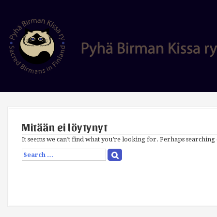
S
k
i
p
t
o
c
o
n
t
e
n
t
Mitään ei löytynyt
It seems we can’t find what you’re looking for. Perhaps searching
S
e
a
r
c
h
f