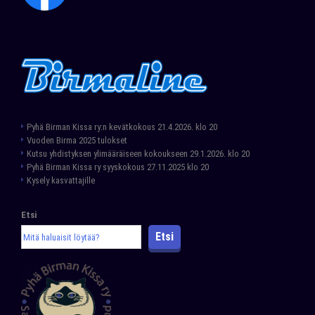
Pyhä Birman Kissa ry:n kevätkokous 21.4.2026. klo 20
Vuoden Birma 2025 tulokset
Kutsu yhdistyksen ylimääräiseen kokoukseen 29.1.2026. klo 20
Pyhä Birman Kissa ry syyskokous 27.11.2025 klo 20
Kysely kasvattajille
Etsi
Etsi