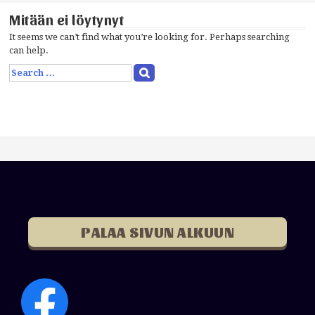
Mitään ei löytynyt
It seems we can’t find what you’re looking for. Perhaps searching
can help.
S
e
a
r
c
h
f
o
r
:
PALAA SIVUN ALKUUN